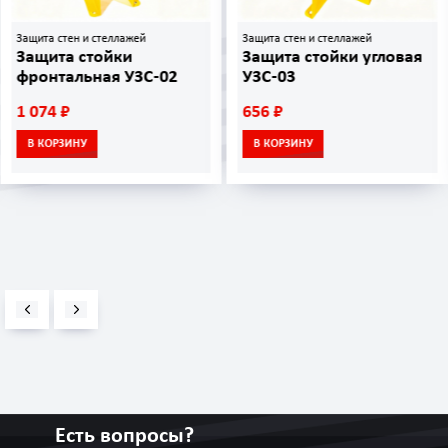
Защита стен и стеллажей
Защита стен и стеллажей
Защита стойки
Защита стойки угловая
фронтальная УЗС-02
УЗС-03
1 074 ₽
656 ₽
В КОРЗИНУ
В КОРЗИНУ
Есть вопросы?