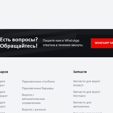
Есть вопросы?
Пишите нам в WhatsApp
WHATSAPP ЧА
Обращайтесь!
ответим в течении минуты.
варов
Запчасти
 для
Запчасти для ворот
Парковочные столбики
рот
Alutech
Парковочные барьеры
 для
Запчасти для ворот
Ворота с
ворот
Hörmann
автоматическим
 для
Запчасти для
управлением
орот
автоматики
Ворота с ручным