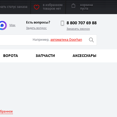
в избранном
корзина
нать статус заказа
товаров нет
пуста
Есть вопросы?
8 800 707 69 88
Max
Задать вопрос
Заказать звонок
Например,
автоматика Doorhan
ВОРОТА
ЗАПЧАСТИ
АКСЕССУАРЫ
збранное