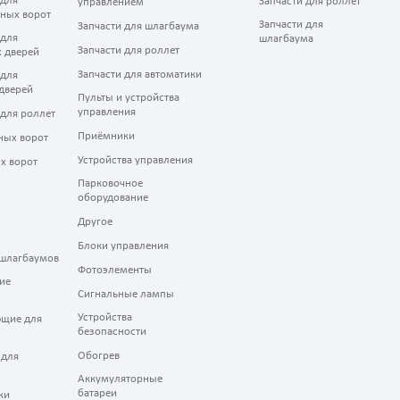
 для
Запчасти для роллет
управлением
ных ворот
Запчасти для
Запчасти для шлагбаума
 для
шлагбаума
Запчасти для роллет
 дверей
Запчасти для автоматики
 для
дверей
Пульты и устройства
управления
 для роллет
Приёмники
ных ворот
Устройства управления
х ворот
Парковочное
оборудование
Другое
Блоки управления
шлагбаумов
Фотоэлементы
ие
Сигнальные лампы
Устройства
щие для
безопасности
Обогрев
 для
Аккумуляторные
батареи
ки