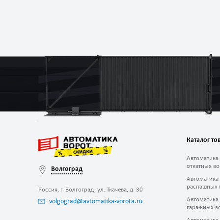
Каталог то
Автоматика
откатных во
Волгоград
Автоматика
распашных 
Россия, г. Волгоград, ул. Ткачева, д. 30
Автоматика
volgograd@avtomatika-vorota.ru
гаражных в